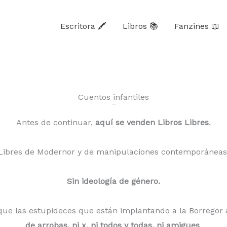
Escritora 🖍
Libros 📚
Fanzines 📖
Cuentos infantiles
Advertencia:
Antes de continuar,
aquí se venden Libros Libres
.
Libres de Modernor y de manipulaciones contemporáneas
Sin ideología de género.
que las estupideces que están implantando a la Borregor
de arrobas, ni x, ni todos y todas, ni amigues
.