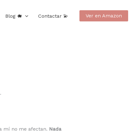
Ver en Amazon
Blog 🐗
Contactar 💫
.
 a mí no me afectan.
Nada