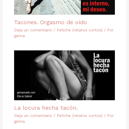
Tacones. Orgasmo de oído
Deja un comentario
/
Fetiche (relatos cortos)
/ Por
gema
La locura hecha tacón.
Deja un comentario
/
Fetiche (relatos cortos)
/ Por
gema